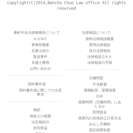
Copylight(C)2014,Bancho Chuo Law office
All rights
reserved
番町中央法律事務所について
法律相談について
ＨＯＭＥ
無料法律相談概要
事務所概要
夜間法律相談
弁護士紹介
休日法律相談
取扱事件
法律相談Ｑ＆Ａ
弁護士費用
法律相談の手順
お問い合わせ
労働問題
契約書作成
不当解雇
契約書作成に際しての注意
退職勧奨，退職強要
事項
出向
残業時間（労働時間）にあ
たるか
相続
割増賃金
相続人の範囲
残業代の具体的な計算方法
法定相続分
みなし労働制
特別受益
固定残業制度