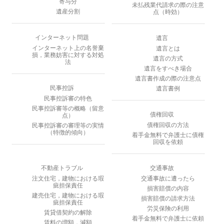
寄与分
未払残業代請求の際の注意
遺産分割
点（時効）
インターネット問題
遺言
インターネット上の名誉棄
遺言とは
損，業務妨害に対する対処
遺言の方式
法
遺言をすべき場
合
遺言書作成の際の注意点
民事控訴
遺言書例
民事控訴審の特色
民事控訴審等の概略（留意
債権回収
点）
債権回収の方法
民事控訴審の審理等の実情
（特徴的傾向）
着手金無料で弁護士に債権
回収を依頼
不動産トラブル
交通事故
注文住宅，建物における瑕
交通事故に遭ったら
疵担保責任
損害賠償の内容
建売住宅，建物における瑕
損害賠償の請求方法
疵担保責任
労災保険の利用
賃貸借契約の解除
着手金無料で弁護士に依頼
賃料の増額，減額